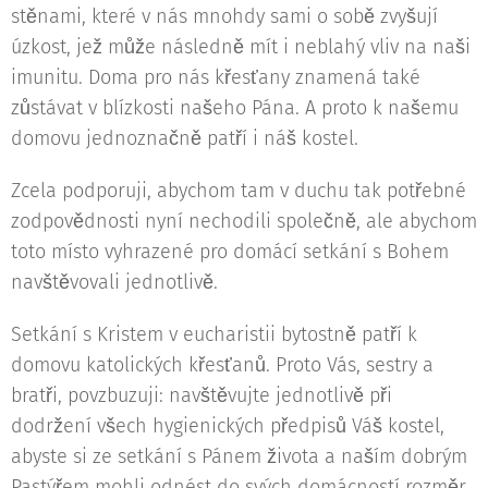
stěnami, které v nás mnohdy sami o sobě zvyšují
úzkost, jež může následně mít i neblahý vliv na naši
imunitu. Doma pro nás křesťany znamená také
zůstávat v blízkosti našeho Pána. A proto k našemu
domovu jednoznačně patří i náš kostel.
Zcela podporuji, abychom tam v duchu tak potřebné
zodpovědnosti nyní nechodili společně, ale abychom
toto místo vyhrazené pro domácí setkání s Bohem
navštěvovali jednotlivě.
Setkání s Kristem v eucharistii bytostně patří k
domovu katolických křesťanů. Proto Vás, sestry a
bratři, povzbuzuji: navštěvujte jednotlivě při
dodržení všech hygienických předpisů Váš kostel,
abyste si ze setkání s Pánem života a naším dobrým
Pastýřem mohli odnést do svých domácností rozměr