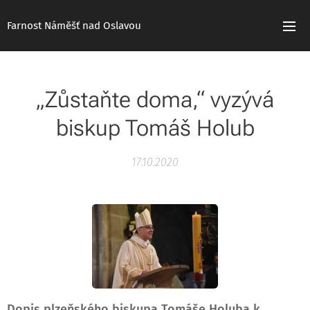
Farnost Náměšť nad Oslavou
„Zůstaňte doma,“ vyzývá
biskup Tomáš Holub
17.10.2020
Dopis plzeňského biskupa Tomáše Holuba k