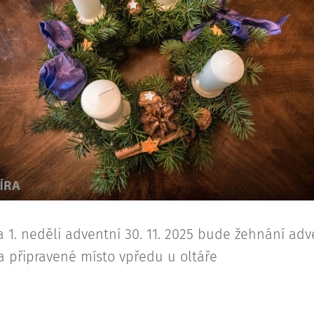
 1. neděli adventní 30. 11. 2025 bude žehnání adv
na připravené místo vpředu u oltáře