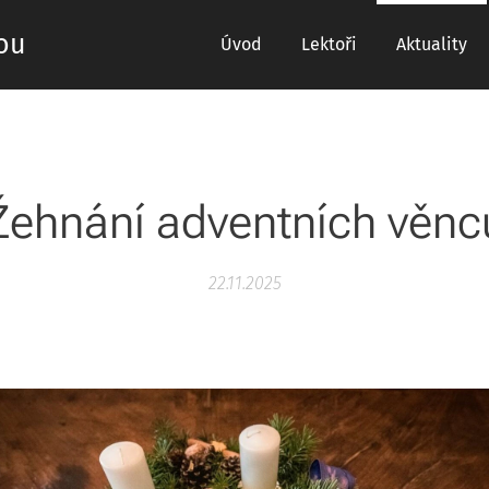
ou
Úvod
Lektoři
Aktuality
Žehnání adventních věnc
22.11.2025