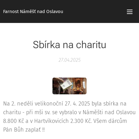
Farnost Náměšť nad Oslavou
Sbírka na charitu
27.04.2025
Na 2. neděli velikonoční 27. 4. 2025 byla sbírka na
charitu - při mši sv. se vybralo v Náměšti nad Oslavou
8.800 Kč a v Hartvíkovicích 2.300 Kč. Všem dárcům
Pán Bůh zaplať !!