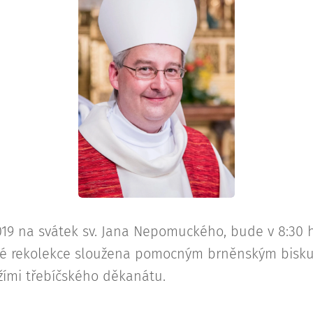
2019 na svátek sv. Jana Nepomuckého, bude v 8:30 h
žské rekolekce sloužena pomocným brněnským bis
ími třebíčského děkanátu.