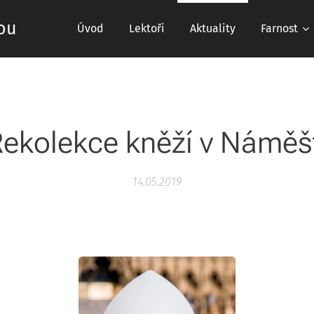
ou
Úvod
Lektoři
Aktuality
Farnost
ekolekce kněží v Náměš
14.05.2019