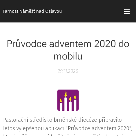
Farnost Náměšť nad Oslavou
Průvodce adventem 2020 do
mobilu
29.11.2020
Pastorační středisko brněnské diecéze připravilo
letos vylepšenou aplikaci "Průvodce adventem 2020",