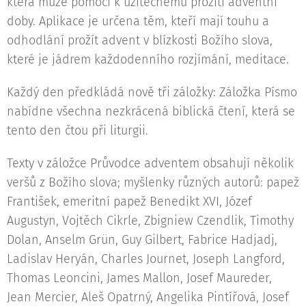
která může pomoci k užitečnému prožití adventní
doby. Aplikace je určena těm, kteří mají touhu a
odhodlání prožít advent v blízkosti Božího slova,
které je jádrem každodenního rozjímání, meditace.
Každý den předkládá nově tři záložky: Záložka Písmo
nabídne všechna nezkrácená biblická čtení, která se
tento den čtou při liturgii.
Texty v záložce Průvodce adventem obsahují několik
veršů z Božího slova; myšlenky různých autorů: papež
František, emeritní papež Benedikt XVI, Józef
Augustyn, Vojtěch Cikrle, Zbigniew Czendlik, Timothy
Dolan, Anselm Grün, Guy Gilbert, Fabrice Hadjadj,
Ladislav Heryán, Charles Journet, Joseph Langford,
Thomas Leoncini, James Mallon, Josef Maureder,
Jean Mercier, Aleš Opatrný, Angelika Pintířová, Josef