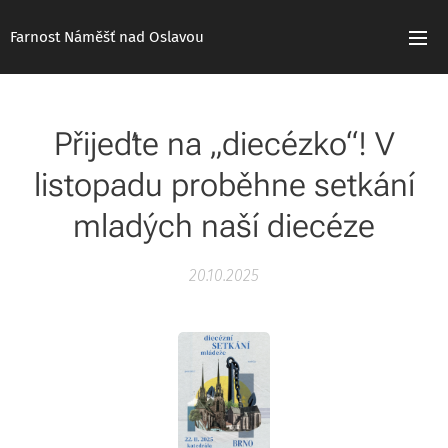
Farnost Náměšť nad Oslavou
Přijeďte na „diecézko“! V
listopadu proběhne setkání
mladých naší diecéze
20.10.2025