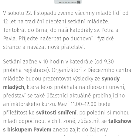
V sobotu 22. listopadu zveme všechny mladé lidi od
12 let na tradiční diecézní setkání mládeže.
Tentokrát do Brna, do naší katedrály sv. Petra a
Pavla. Přijeďte načerpat po duchovní i fyzické
stránce a navázat nová přátelství.
Setkání začne v 10 hodin v katedrále (od 9.30
probíhá registrace). Organizátoři z Diecézního centra
mládeže budou prezentovat výsledky ze
synody
mladých
, která letos probíhala na diecézní úrovni,
představí se také účastníci aktuálně probíhajícího
animátorského kurzu. Mezi 11.00–12.00 bude
příležitost ke
svátosti smíření
, po poledni si mohou
mladí odpočinout v chill zóně, zúčastnit se
talkshow
s biskupem Pavlem
anebo zajít do čajovny.