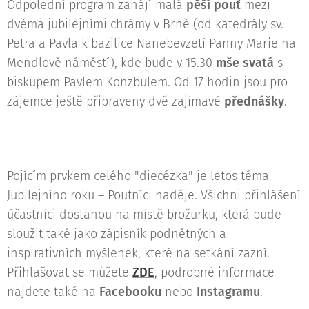
Odpolední program zahájí malá
pěší pouť
mezi
dvěma jubilejními chrámy v Brně (od katedrály sv.
Petra a Pavla k bazilice Nanebevzetí Panny Marie na
Mendlově náměstí), kde bude v 15.30
mše svatá
s
biskupem Pavlem Konzbulem. Od 17 hodin jsou pro
zájemce ještě připraveny dvě zajímavé
přednášky
.
Pojícím prvkem celého "diecézka" je letos téma
Jubilejního roku – Poutníci naděje. Všichni přihlášení
účastníci dostanou na místě brožurku, která bude
sloužit také jako zápisník podnětných a
inspirativních myšlenek, které na setkání zazní.
Přihlašovat se můžete
ZDE
, podrobné informace
najdete také na
Facebooku
nebo
Instagramu
.