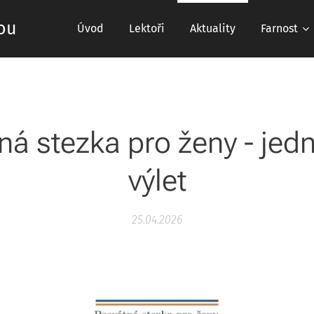
ou
Úvod
Lektoři
Aktuality
Farnost
ná stezka pro ženy - jed
výlet
25.04.2026