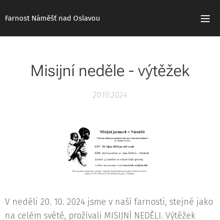
Farnost Náměšť nad Oslavou
Misijní neděle - výtěžek
20.10.2024
V neděli 20. 10. 2024 jsme v naší farnosti, stejně jako
na celém světě, prožívali MISIJNÍ NEDĚLI. Výtěžek