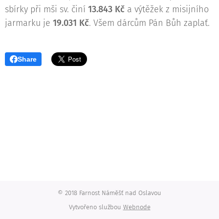
sbírky při mši sv. činí
13.843 Kč
a výtěžek z misijního
jarmarku je
19.031 Kč
. Všem dárcům Pán Bůh zaplať.
Share
© 2018 Farnost Náměšť nad Oslavou
Vytvořeno službou
Webnode