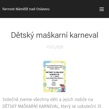
Farnost Náměšť nad Oslavou
Dětský maškarní karneval
11.01.2026
Srdečně zveme všechny děti a jejich rodiče na
DĚTSKÝ MAŠKARNÍ KARNEVAL, který se uskuteční 31.