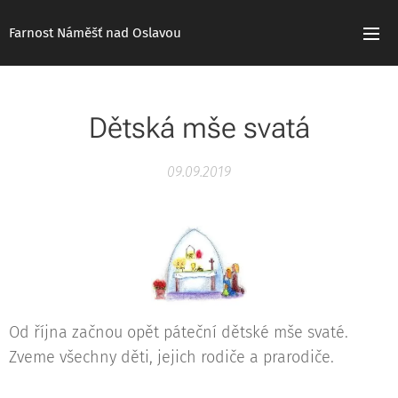
Farnost Náměšť nad Oslavou
Dětská mše svatá
09.09.2019
Od října začnou opět páteční dětské mše svaté.
Zveme všechny děti, jejich rodiče a prarodiče.