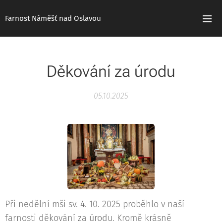
Farnost Náměšť nad Oslavou
Děkování za úrodu
05.10.2025
Při nedělní mši sv. 4. 10. 2025 proběhlo v naší
farnosti děkování za úrodu. Kromě krásně