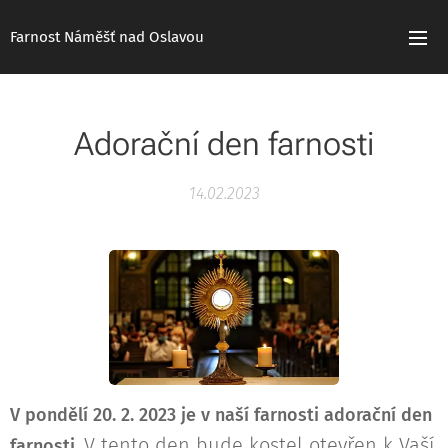
Farnost Náměšť nad Oslavou
Adorační den farnosti
14.02.2023
V pondělí 20. 2. 2023 je v naší farnosti adorační den
V tento den bude kostel otevřen k Vaší
farnosti.